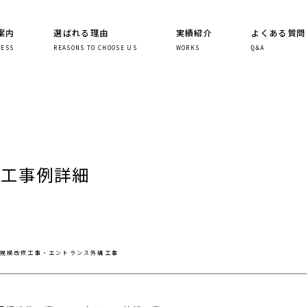
案内
選ばれる理由
実績紹介
よくある質問
NESS
REASONS TO CHOOSE US
WORKS
Q&A
施工事例詳細
大規模改修工事・エントランス外構工事