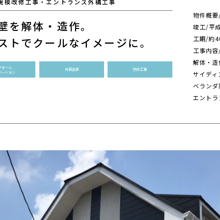
規模改修工事・エントランス外構工事
物件概要
壁を解体・造作。
竣工/平
工期/約4
ストでクールなイメージに。
工事内容
解体・造
フォーム
外装塗装
防水工事
ベーション
サイディ
ベランダ
エントラ