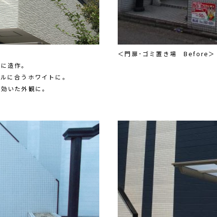
＜門扉･ゴミ置き場 Before＞
たに造作。
イルに合うホワイトに。
の効いた外観に。