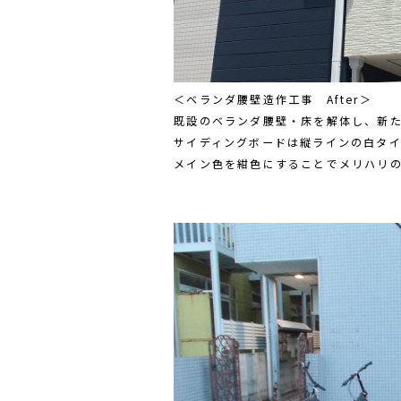
＜ベランダ腰壁造作工事 After＞
既設のベランダ腰壁・床を解体し、新
サイディングボードは縦ラインの白タ
メイン色を紺色にすることでメリハリ