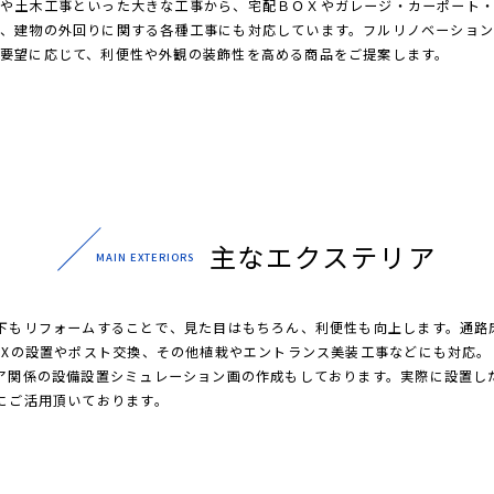
や土木工事といった大きな工事から、宅配ＢＯＸやガレージ・カーポート
、建物の外回りに関する各種工事にも対応しています。フルリノベーショ
要望に応じて、利便性や外観の装飾性を高める商品をご提案します。
主なエクステリア
MAIN EXTERIORS
下もリフォームすることで、見た目はもちろん、利便性も向上します。通路
OXの設置やポスト交換、その他植栽やエントランス美装工事などにも対応。
ア関係の設備設置シミュレーション画の作成もしております。実際に設置し
にご活用頂いております。