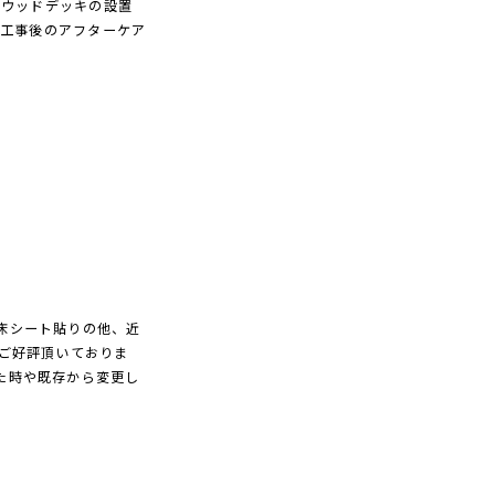
・ウッドデッキの設置
ン工事後のアフターケア
床シート貼りの他、近
ご好評頂いておりま
た時や既存から変更し